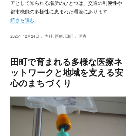
アとして知られる場所のひとつは、交通の利便性や
都市機能の多様性に恵まれた環境にあります。
“田町の都市型ライフを支える多様で安心な内科医療と地域
続きを読む
投
カ
タ
2025年12月24日
内科
,
医療
,
田町
医療
稿
テ
グ
日:
ゴ
リ
田町で育まれる多様な医療ネ
ー
ットワークと地域を支える安
心のまちづくり