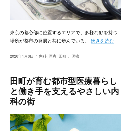
東京の都心部に位置するエリアで、多様な顔を持つ
“田町に息づく多世
場所が都市の発展と共に歩んでいる。
続きを読む
投
カ
タ
2026年1月6日
内科
,
医療
,
田町
医療
稿
テ
グ
日:
ゴ
リ
田町が育む都市型医療暮らし
ー
と働き手を支えるやさしい内
科の街