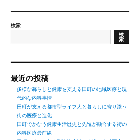
ペー
ジ
の
検索
ペ
検
索
ー
ジ
送
最近の投稿
り
多様な暮らしと健康を支える田町の地域医療と現
代的な内科事情
田町が支える都市型ライフ人と暮らしに寄り添う
街の医療と進化
田町でかなう健康生活歴史と先進が融合する街の
内科医療最前線