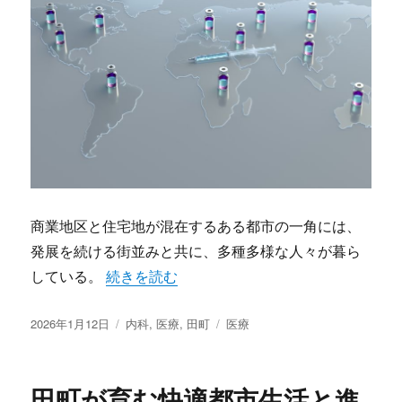
商業地区と住宅地が混在するある都市の一角には、
発展を続ける街並みと共に、多種多様な人々が暮ら
“田町の多様なライフスタイルを支える地域内
している。
続きを読む
投
カ
タ
2026年1月12日
内科
,
医療
,
田町
医療
稿
テ
グ
日:
ゴ
リ
田町が育む快適都市生活と進
ー