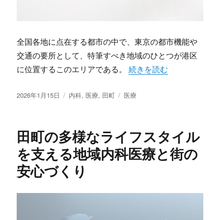
全国各地に点在する都市の中で、東京の都市機能や
交通の要所として、特筆すべき地域のひとつが港区
“田町で叶える都市型快適
に位置するこのエリアである。
続きを読む
投
カ
タ
2026年1月15日
内科
,
医療
,
田町
医療
稿
テ
グ
日:
ゴ
リ
田町の多様なライフスタイル
ー
を支える地域内科医療と街の
安心づくり