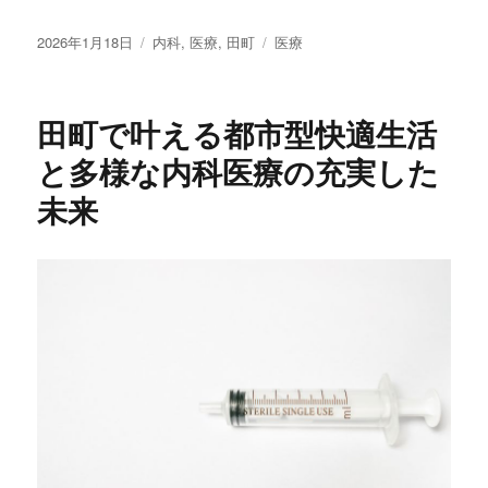
投
カ
タ
2026年1月18日
内科
,
医療
,
田町
医療
稿
テ
グ
日:
ゴ
リ
田町で叶える都市型快適生活
ー
と多様な内科医療の充実した
未来