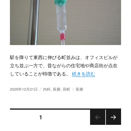
駅を降りて東西に伸びる町並みは、オフィスビルが
立ち並ぶ一方で、昔ながらの住宅地や商店街が点在
“田町で育まれる多様な医療
していることが特徴である。
続きを読む
投
カ
タ
2025年12月21日
内科
,
医療
,
田町
医療
稿
テ
グ
日:
ゴ
リ
投
ー
固定ページ
1
次の
稿