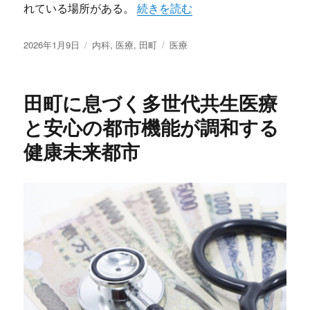
“田町が育む快適都市生活と進化す
れている場所がある。
続きを読む
投
カ
タ
2026年1月9日
内科
,
医療
,
田町
医療
稿
テ
グ
日:
ゴ
リ
田町に息づく多世代共生医療
ー
と安心の都市機能が調和する
健康未来都市