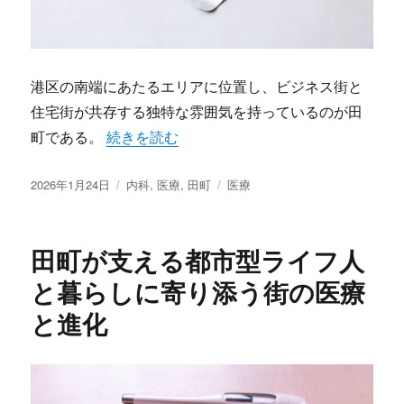
港区の南端にあたるエリアに位置し、ビジネス街と
住宅街が共存する独特な雰囲気を持っているのが田
“多様な暮らしと健康を支える田町の地域医療
町である。
続きを読む
投
カ
タ
2026年1月24日
内科
,
医療
,
田町
医療
稿
テ
グ
日:
ゴ
リ
田町が支える都市型ライフ人
ー
と暮らしに寄り添う街の医療
と進化