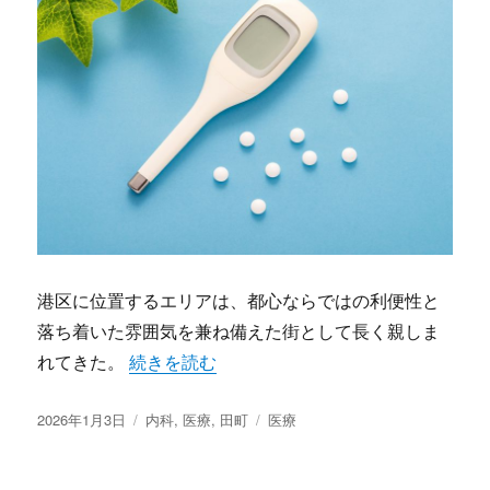
港区に位置するエリアは、都心ならではの利便性と
落ち着いた雰囲気を兼ね備えた街として長く親しま
“田町が育む都市型医療暮らしと働き手を支え
れてきた。
続きを読む
投
カ
タ
2026年1月3日
内科
,
医療
,
田町
医療
稿
テ
グ
日:
ゴ
リ