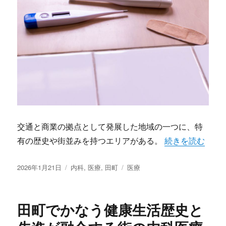
交通と商業の拠点として発展した地域の一つに、特
“田町が支える都
有の歴史や街並みを持つエリアがある。
続きを読む
投
カ
タ
2026年1月21日
内科
,
医療
,
田町
医療
稿
テ
グ
日:
ゴ
リ
田町でかなう健康生活歴史と
ー